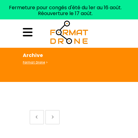
Fermeture pour congés d'été du 1er au 16 août.
Réouverture le 17 août.
ELIGIBLE CPF
Tél. 04 99 62 93 29
Archive
Format Drone
>
No posts were found.