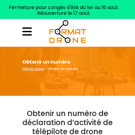
Fermeture pour congés d'été du 1er au 16 août.
Réouverture le 17 août.
ELIGIBLE CPF
Tél. 04 99 62 93 29
Obtenir un numéro
Format Drone
>
Obtenir un numéro
Obtenir un numéro de