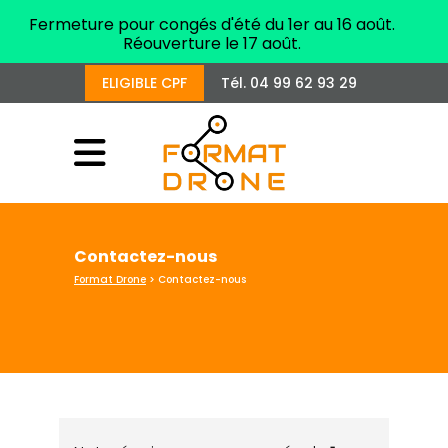
Fermeture pour congés d'été du 1er au 16 août.
Réouverture le 17 août.
ELIGIBLE CPF
Tél. 04 99 62 93 29
Contactez-nous
Format Drone
>
Contactez-nous