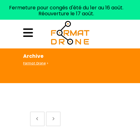
Fermeture pour congés d'été du 1er au 16 août.
Réouverture le 17 août.
ELIGIBLE CPF
Tél. 04 99 62 93 29
Archive
Format Drone
>
No posts were found.