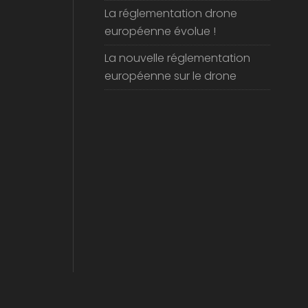
Les drones révolutionnent
l’industrie de la livraison
La réglementation drone
européenne évolue !
La nouvelle réglementation
européenne sur le drone