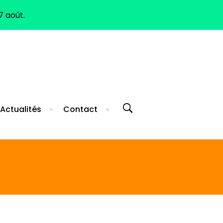
7 août.
ELIGIBLE CPF
Tél. 04 99 62 93 29
Actualités
Contact