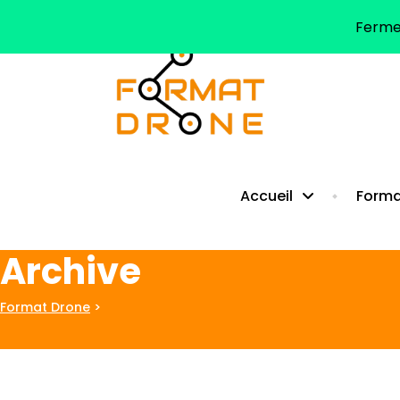
Fermet
Format Drone - Centre de formation au pilotage de drones (Oc
Accueil
Forma
Archive
Format Drone
>