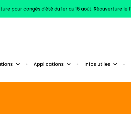
ure pour congés d'été du 1er au 16 août. Réouverture le 1
citanie)
tions
Applications
Infos utiles