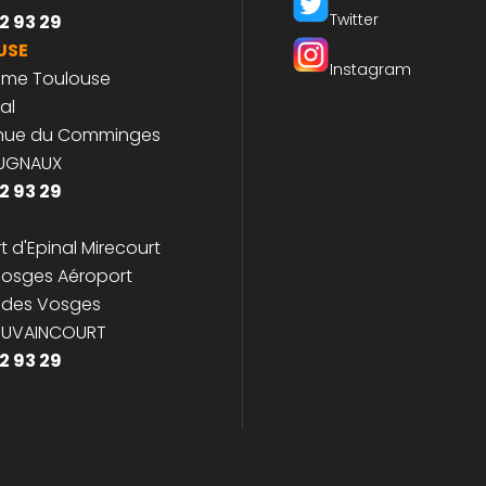
 Cowork
Louis Breguet
Facebook
JACOU
Twitter
2 93 29
USE
Instagram
ome Toulouse
al
enue du Comminges
CUGNAUX
2 93 29
t d'Epinal Mirecourt
osges Aéroport
 des Vosges
JUVAINCOURT
2 93 29