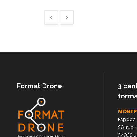
No posts were found.
Format Drone
3 cen
forma
MONTPE