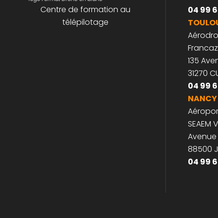
Espace
26, rue 
34830 
logo Format Drone en blanc
Centre de formation au
04 99 6
télépilotage
TOULO
Aérodr
Francaz
135 Av
31270 
04 99 6
NANCY
Aéropor
SEAEM V
Avenue
88500 
04 99 6