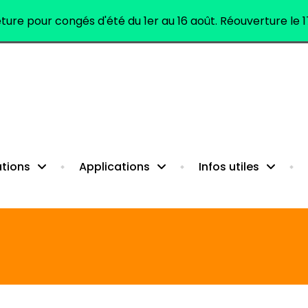
ure pour congés d'été du 1er au 16 août. Réouverture le 1
citanie)
tions
Applications
Infos utiles