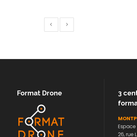
No posts were found.
Format Drone
3 cen
forma
MONTPE