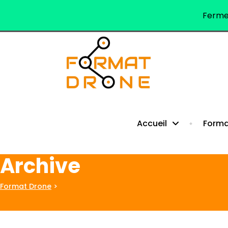
Fermet
Format Drone - Centre de formation au pilotage de drones (Oc
Accueil
Forma
Archive
Format Drone
>