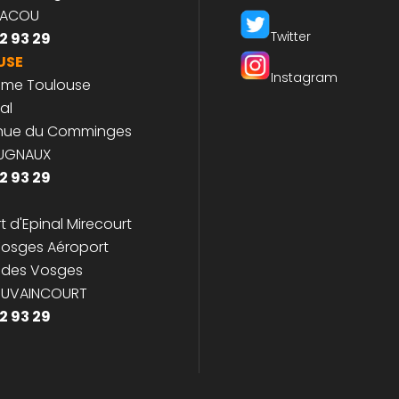
 Cowork
Louis Breguet
Facebook
JACOU
Twitter
2 93 29
USE
Instagram
ome Toulouse
al
enue du Comminges
CUGNAUX
2 93 29
t d'Epinal Mirecourt
osges Aéroport
 des Vosges
JUVAINCOURT
2 93 29