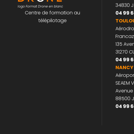
Espace
26, rue 
34830 
logo Format Drone en blanc
Centre de formation au
04 99 6
télépilotage
TOULO
Aérodr
Francaz
135 Av
31270 
04 99 6
NANCY
Aéropor
SEAEM V
Avenue
88500 
04 99 6