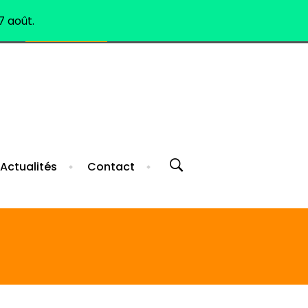
7 août.
ELIGIBLE CPF
Tél. 04 99 62 93 29
Actualités
Contact