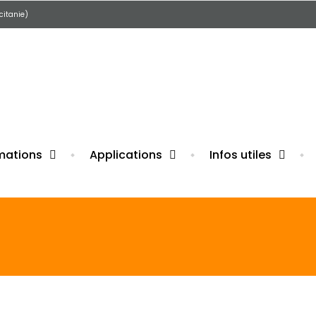
citanie)
ure pour congés d'été du 1er au 16 août. Réouverture le 1
mations
Applications
Infos utiles