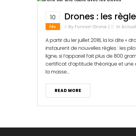
Drones : les règl
10
By
Format-Drone
In
Actual
Fév
A partir du 1er juillet 2018, la loi dite
instaurent de nouvelles règles : les pi
ligne, si l’appareil fait plus de 800 g
certificat d’aptitude théorique et une 
la masse...
READ MORE