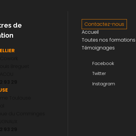
Contactez-nous
tres de
Accueil
tion
Toutes nos formations
Témoignages
LLIER
 Cowork
Facebook
Louis Breguet
Twitter
JACOU
2 93 29
Instagram
USE
ome Toulouse
al
enue du Comminges
CUGNAUX
2 93 29