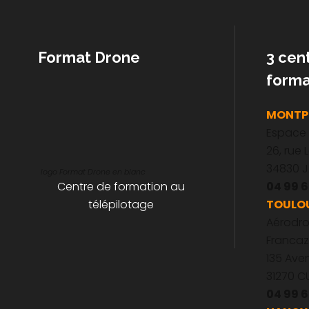
Format Drone
3 cen
forma
MONTPE
Espace
26, rue 
34830 
logo Format Drone en blanc
Centre de formation au
04 99 6
télépilotage
TOULO
Aérodr
Francaz
135 Av
31270 
04 99 6