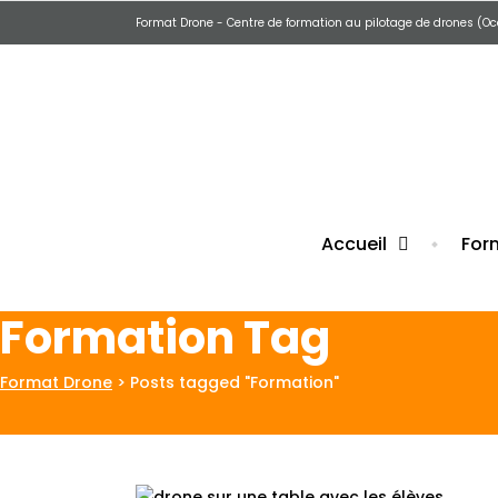
Format Drone - Centre de formation au pilotage de drones (Oc
Fermet
Accueil
For
Formation Tag
Format Drone
>
Posts tagged "Formation"